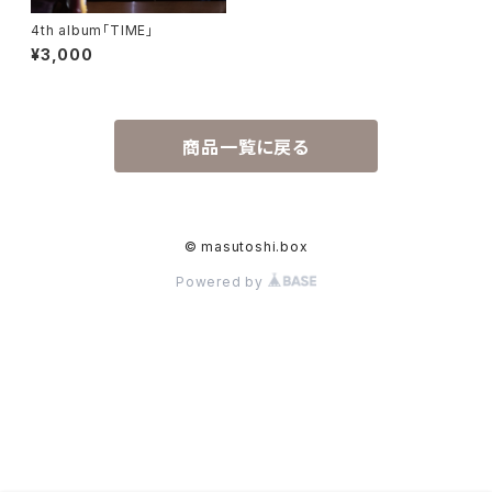
4th album「TIME」
¥3,000
商品一覧に戻る
© masutoshi.box
Powered by