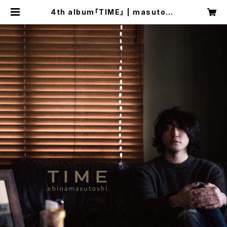
4th album「TIME」 | masutosh
i.box